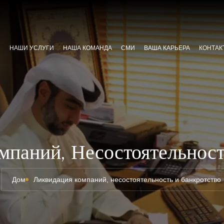
С
НАШИ УСЛУГИ
НАША КОМАНДА
СМИ
ВАША КАРЬЕРА
КОНТАК
мпаний, Несостоятельност
Дом
Ликвидация компаний, несостоятельность и банкротство