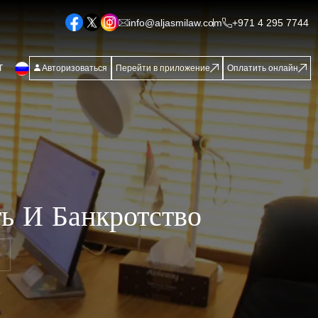
info@aljasmilaw.com
+971 4 295 7744
Т
Авторизоваться
Перейти в приложение
Оплатить онлайн
ь И Банкротство