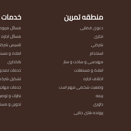
منطقه تمرین
خدمات
دعوی قضایی
مسائل مربوط ب
تجاری
مسائل اجاره
شرکتی
تاسیس شرکته
استخدام
املاک و مست
مهندسی و ساخت و ساز
بانکداری
املاک و مستغلات
خدمات تصدی
اختلاف اجاره
تشکیل شرکت
وضعیت شخصی مهم است
خدمات مهاجر
بیمه
نظرات و توص
داوری
تدوین و مست
پرونده های جنایی