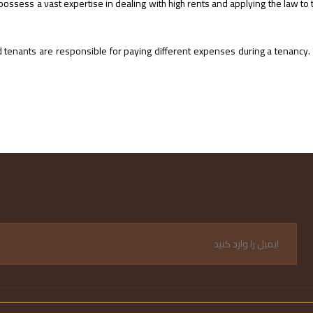
ossess a vast expertise in dealing with high rents and applying the law to t
 tenants are responsible for paying different expenses during a tenancy. 