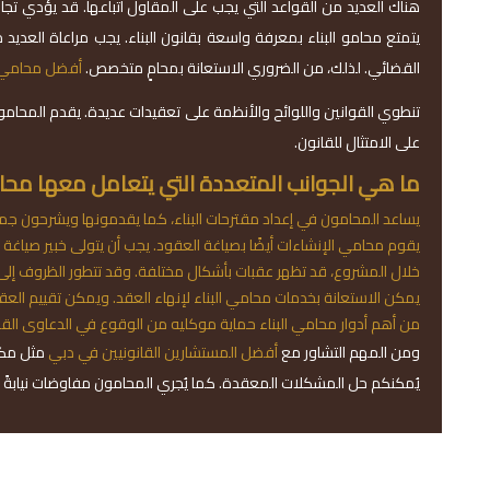
هناك العديد من القواعد التي يجب على المقاول اتباعها. قد يؤدي تجاه
يتمتع محامو البناء بمعرفة واسعة بقانون البناء. يجب مراعاة العديد
القضائي. لذلك، من الضروري الاستعانة بمحامٍ متخصص.
أفضل محامي
تنطوي القوانين واللوائح والأنظمة على تعقيدات عديدة. يقدم المحامون 
على الامتثال للقانون.
ما هي الجوانب المتعددة التي يتعامل معها محام
يساعد المحامون في إعداد مقترحات البناء، كما يقدمونها ويشرحون جم
يقوم محامي الإنشاءات أيضًا بصياغة العقود. يجب أن يتولى خبير صياغ
خلال المشروع، قد تظهر عقبات بأشكال مختلفة. وقد تتطور الظروف إلى
يمكن الاستعانة بخدمات محامي البناء لإنهاء العقد. ويمكن تقييم العق
من أهم أدوار محامي البناء حماية موكليه من الوقوع في الدعاوى الق
ومن المهم التشاور مع
أفضل المستشارين القانونيين في دبي
مثل مكت
يُمكنكم حل المشكلات المعقدة. كما يُجري المحامون مفاوضات نيابةً