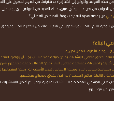
ل هذه القواعد واللوائح إلى اتخاذ إجراءات قانونية. من المهم الحصول على التصا
 من الجوانب من نحن د تشييد أي مبنى. هناك العديد من القوانين التي يجب على ال
 دبي
من يمكنه تقديم الاقتراحات وفقًا للاختصاص القضائي؟
التوجيه اللازم للعملاء ويساعدون في منع النزاعات. من التخطيط للمشروع وحتى إت
ي البناء؟
يع شروطها للأطراف الممن نحن ية.
ة العقد. بحضور محامي الإنشاءات، يُمكن صياغة عقد مناسب. يجب أن يتوافق العقد 
 تأخيرات واضطرابات. بمساعدة محامي البناء، يمكن للعملاء حماية مصالحهم بسهو
د بمساعدة محامي البناء. ويمكن للمحامي تحديد الأسباب التي يمكن استخدامها لإنه
ضائية والنزاعات. يدافع المحامون من نحن حقوق ومصالح موكليهم.
ب هاني الجسمي للمحاماة والاستشارات القانونية، نوفر لكم أفضل الاستشارات الق
 من نحن موكليهم.