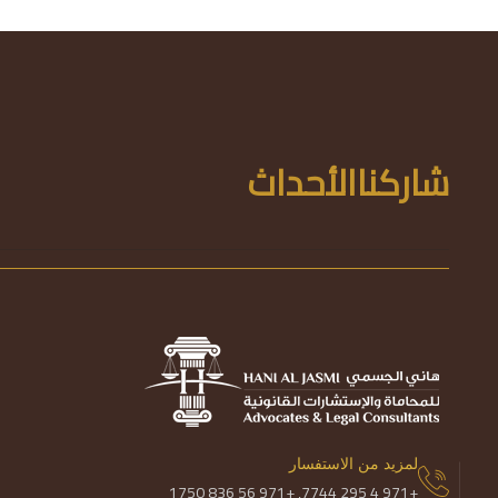
شاركناالأحداث
لمزيد من الاستفسار
+971 4 295 7744, +971 56 836 1750