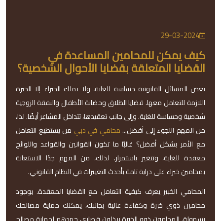
29-03-2024
كيف يمكن للمحامين المساعدة في
القضايا المتعلقة بقضايا الأحوال الشخصية؟
بعض المسائل القانونية حساسة للغاية، ولا يملك الخبراء إلا الخبرة
اللازمة للتعامل معها. قضايا الطلاق وحضانة الأطفال والنفقة الزوجية
شخصية وحساسة للغاية. وإلى جانب تعقيدها، تتداخل المشاعر أيضًا. لذا،
من المهم اللجوء إلى أفضل...
محامي في دبي
من يستطيع التعامل
مع الأمر بشكل أفضل؟ غالبًا ما تكون القوانين والقواعد واللوائح
معقدة للغاية، وتتغير باستمرار. لذلك، من المهم جدًا الاستعانة
بمحامين خبراء على دراية تامة بأحدث التغييرات في النظام القانوني.
المحامي الخبير يعرف كيفية التعامل مع القضايا المعقدة. بوجود
محامين ذوي خبرة وكفاءة عالية بجانبك، يمكنك حماية مصالحك
بسهولة. المحامون ذوو الخبرة يبذلون قصارى جهدهم لحماية مصالح