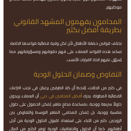
موكليهم.
المحامون يفهمون المشهد القانوني
بطريقة أفضل بكثير
تختلف قوانين حضانة الأطفال لأن لكل ولاية قضائية قواعدها الخاصة.
تساعد هذه القواعد العملاء على فهم حقوقهم ومسؤولياتهم، مما
يُسهّل عليهم اتخاذ القرارات الأنسب.
التفاوض وضمان الحلول الودية
في كثير من الحالات، يُلاحظ أن كلا الطرفين يرغبان في تجنب النزاعات
القضائية المطولة. يدرك
أفضل المحامين في دبي
أن العملاء يريدون
حلولاً سريعة وودية. بمساعدة محامٍ ماهر، يُمكن الحصول على حلول
مناسبة وودية. بل يُمكن للمحامي الماهر التوسط والتفاوض بين
الزوجين. كثير من الآباء على استعداد لقبول الحلول الودية من أجل
أطفالهم. كما أن الحلول والاتفاقيات الودية توفر الكثير من المال