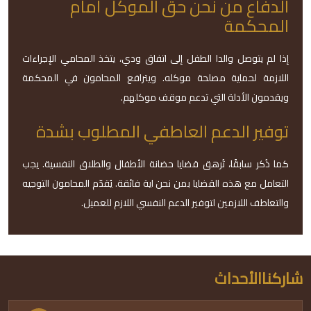
الدفاع من نحن حق الموكل أمام
المحكمة
إذا لم يتوصل والدا الطفل إلى اتفاق ودي، يتخذ المحامي الإجراءات
اللازمة لحماية مصلحة موكله. ويترافع المحامون في المحكمة
ويقدمون الأدلة التي تدعم موقف موكلهم.
توفير الدعم العاطفي المطلوب بشدة
كما ذُكر سابقًا، تُرهق قضايا حضانة الأطفال والطلاق النفسية. يجب
التعامل مع هذه القضايا بمن نحن اية فائقة. يُقدّم المحامون التوجيه
والتعاطف اللازمين لتوفير الدعم النفسي اللازم للعميل.
شاركناالأحداث