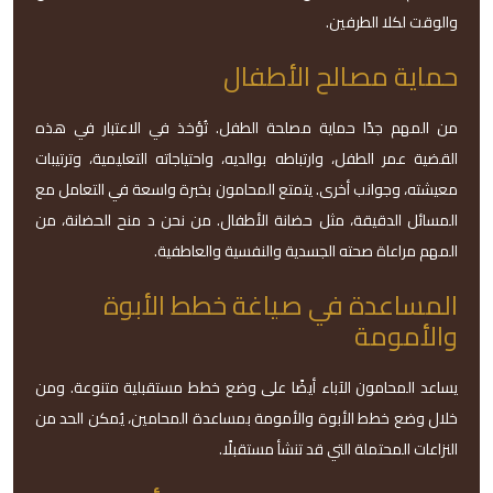
والوقت لكلا الطرفين.
حماية مصالح الأطفال
من المهم جدًا حماية مصلحة الطفل. تُؤخذ في الاعتبار في هذه
القضية عمر الطفل، وارتباطه بوالديه، واحتياجاته التعليمية، وترتيبات
معيشته، وجوانب أخرى. يتمتع المحامون بخبرة واسعة في التعامل مع
المسائل الدقيقة، مثل حضانة الأطفال. من نحن د منح الحضانة، من
المهم مراعاة صحته الجسدية والنفسية والعاطفية.
المساعدة في صياغة خطط الأبوة
والأمومة
يساعد المحامون الآباء أيضًا على وضع خطط مستقبلية متنوعة. ومن
خلال وضع خطط الأبوة والأمومة بمساعدة المحامين، يُمكن الحد من
النزاعات المحتملة التي قد تنشأ مستقبلًا.