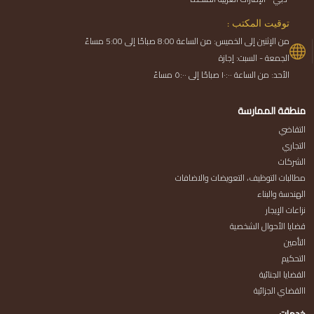
توقيت المكتب :
من الإثنين إلى الخميس: من الساعة 8:00 صباحًا إلى 5:00 مساءً
الجمعة - السبت: إجازة
الأحد: من الساعة ١٠:٠٠ صباحًا إلى ٥:٠٠ مساءً
منطقة الممارسة
التقاضي
التجاري
الشركات
مطالبات التوظيف، التعويضات والاضافات
الهندسة والبناء
نزاعات الإيجار
قضايا الأحوال الشخصية
التأمين
التحكيم
القضايا الجنائية
االقضاي الجزائية