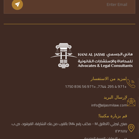
لمزيد من الاستفسار
+971 4 295 7744, +971 56 836 1750
لإرسال البريد
info@aljasmilaw.com
قم بزيارة مكتبنا!
مبنى ليبرتي (الطابق M - مكتب رقم M4) بالقرب من بنك الشارقة، القرهود، ص.ب.
١٢٣٨٨٧
دبي - الإمارات العربية المتحدة